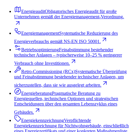
Energieaudit
Obligatorisches Energieaudit für große
Unternehmen gemäß der Energiemanagement-Verordnung.
Energiemanagement
Systematische Reduzierung des
Energieverbrauchs gemäß NS-EN ISO 50001.
Betriebsoptimierung
Feinabstimmung bestehender
technischer Anlagen – typischerweise 10–25 % geringerer
Verbrauch ohne Investitionen.
Retro-Commissioning (RCx)
Systematische Überprüfung
und Feinabstimmung bestehender technischer Anlagen, um
sicherzustellen, dass sie wie ausgelegt arbeiten.
Energieberatung
Pragmatische Beratung zu
Energiequellen, technischen Optionen und strategischen
Entscheidungen über den gesamten Lebenszyklus eines
Gebäudes.
Energiekennzeichnung
Verpflichtende
Energiekennzeichnung für Nichtwohngebäude, einschließlich
eines Energiezertifikats und einer konkreten Maßnahmenliste.