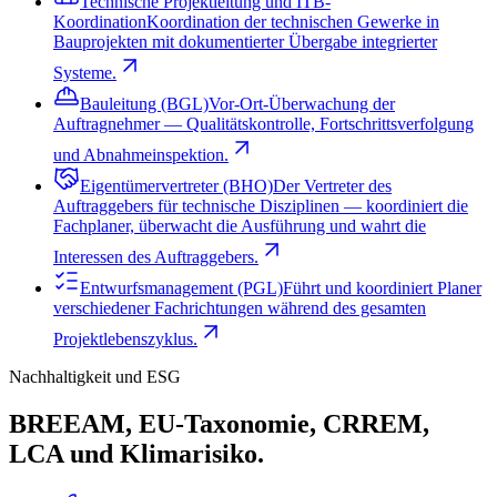
Technische Projektleitung und ITB-
Koordination
Koordination der technischen Gewerke in
Bauprojekten mit dokumentierter Übergabe integrierter
Systeme.
Bauleitung (BGL)
Vor-Ort-Überwachung der
Auftragnehmer — Qualitätskontrolle, Fortschrittsverfolgung
und Abnahmeinspektion.
Eigentümervertreter (BHO)
Der Vertreter des
Auftraggebers für technische Disziplinen — koordiniert die
Fachplaner, überwacht die Ausführung und wahrt die
Interessen des Auftraggebers.
Entwurfsmanagement (PGL)
Führt und koordiniert Planer
verschiedener Fachrichtungen während des gesamten
Projektlebenszyklus.
Nachhaltigkeit und ESG
BREEAM, EU-Taxonomie, CRREM,
LCA und Klimarisiko.