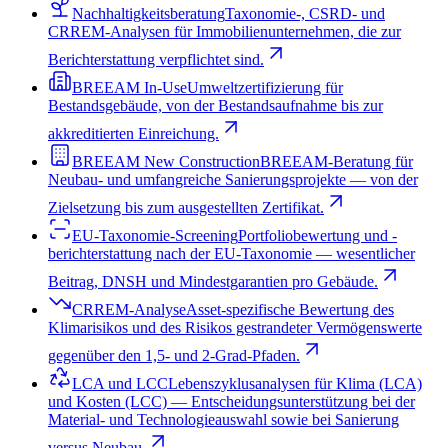
Nachhaltigkeitsberatung
Taxonomie-, CSRD- und
CRREM-Analysen für Immobilienunternehmen, die zur
Berichterstattung verpflichtet sind.
BREEAM In-Use
Umweltzertifizierung für
Bestandsgebäude, von der Bestandsaufnahme bis zur
akkreditierten Einreichung.
BREEAM New Construction
BREEAM-Beratung für
Neubau- und umfangreiche Sanierungsprojekte — von der
Zielsetzung bis zum ausgestellten Zertifikat.
EU-Taxonomie-Screening
Portfoliobewertung und -
berichterstattung nach der EU-Taxonomie — wesentlicher
Beitrag, DNSH und Mindestgarantien pro Gebäude.
CRREM-Analyse
Asset-spezifische Bewertung des
Klimarisikos und des Risikos gestrandeter Vermögenswerte
gegenüber den 1,5- und 2-Grad-Pfaden.
LCA und LCC
Lebenszyklusanalysen für Klima (LCA)
und Kosten (LCC) — Entscheidungsunterstützung bei der
Material- und Technologieauswahl sowie bei Sanierung
versus Neubau.