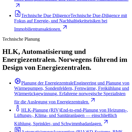
Technische Due Diligence
Technische Due-Diligence mit
Fokus auf Energie- und Nachhaltigkeitsrisiken bei
Immobilientransaktionen.
Technische Planung
HLK, Automatisierung und
Energiezentralen. Norwegens führend im
Design von Energiezentralen.
Planung der Energiezentrale
Engineering und Planung von
Wärmepumpen, Sondenfeldern, Fernwärme, Freikühlung und
Wärmerückgewinnung. Erfahrene norwegische Spezialisten
für die Auslegung von Energiezentralen.
HLK-Planung (RIV)
End-to-end-Planung von Heizungs-,
Lüftungs-, Klima- und Sanitäranlagen — einschließlich
Kühlung, Sprinkler- und Schwimmbadanlagen.
Automatisierungskonzeption (RIA)
SD-Systeme, BMS,