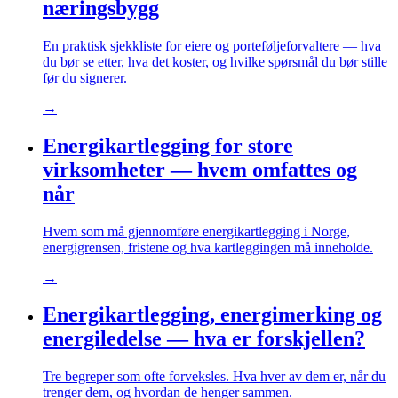
næringsbygg
En praktisk sjekkliste for eiere og porteføljeforvaltere — hva
du bør se etter, hva det koster, og hvilke spørsmål du bør stille
før du signerer.
→
Energikartlegging for store
virksomheter — hvem omfattes og
når
Hvem som må gjennomføre energikartlegging i Norge,
energigrensen, fristene og hva kartleggingen må inneholde.
→
Energikartlegging, energimerking og
energiledelse — hva er forskjellen?
Tre begreper som ofte forveksles. Hva hver av dem er, når du
trenger dem, og hvordan de henger sammen.