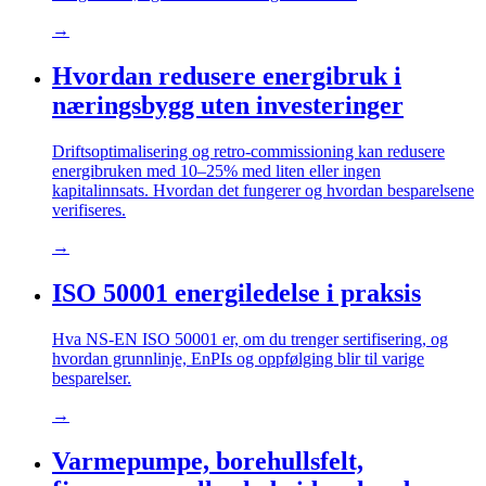
→
Hvordan redusere energibruk i
næringsbygg uten investeringer
Driftsoptimalisering og retro-commissioning kan redusere
energibruken med 10–25% med liten eller ingen
kapitalinnsats. Hvordan det fungerer og hvordan besparelsene
verifiseres.
→
ISO 50001 energiledelse i praksis
Hva NS-EN ISO 50001 er, om du trenger sertifisering, og
hvordan grunnlinje, EnPIs og oppfølging blir til varige
besparelser.
→
Varmepumpe, borehullsfelt,