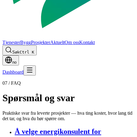
Tjenester
Bygg
Prosjekter
Aktuelt
Om oss
Kontakt
Søk
Ctrl K
no
Dashboard
07 / FAQ
Spørsmål og svar
Praktiske svar fra leverte prosjekter — hva ting koster, hvor lang tid
det tar, og hva du bør spørre om.
Å velge energikonsulent for