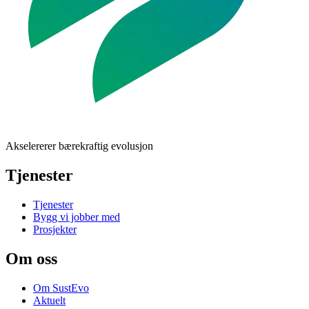
Akselererer bærekraftig evolusjon
Tjenester
Tjenester
Bygg vi jobber med
Prosjekter
Om oss
Om SustEvo
Aktuelt