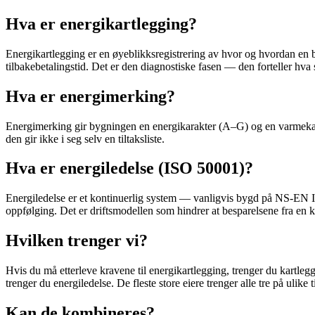
Hva er energikartlegging?
Energikartlegging er en øyeblikksregistrering av hvor og hvordan en by
tilbakebetalingstid. Det er den diagnostiske fasen — den forteller hva
Hva er energimerking?
Energimerking gir bygningen en energikarakter (A–G) og en varmekarak
den gir ikke i seg selv en tiltaksliste.
Hva er energiledelse (ISO 50001)?
Energiledelse er et kontinuerlig system — vanligvis bygd på NS-EN IS
oppfølging. Det er driftsmodellen som hindrer at besparelsene fra en ka
Hvilken trenger vi?
Hvis du må etterleve kravene til energikartlegging, trenger du kartleggi
trenger du energiledelse. De fleste store eiere trenger alle tre på ulike 
Kan de kombineres?