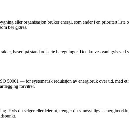
gning eller organisasjon bruker energi, som ender i en prioritert liste
 som bør gjøres.
ter, basert på standardiserte beregninger. Den kreves vanligvis ved sa
O 50001 — for systematisk reduksjon av energibruk over tid, med et re
rtlegging forvitrer.
ng. Hvis du selger eller leier ut, trenger du sannsynligvis energimerking
tidspunkt.