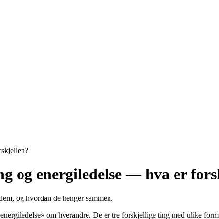
skjellen?
g og energiledelse — hva er fors
er dem, og hvordan de henger sammen.
ergiledelse» om hverandre. De er tre forskjellige ting med ulike formå