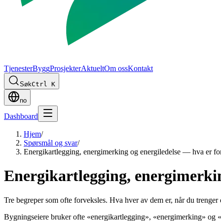
Tjenester
Bygg
Prosjekter
Aktuelt
Om oss
Kontakt
Søk
Ctrl K
no
Dashboard
Hjem
/
Spørsmål og svar
/
Energikartlegging, energimerking og energiledelse — hva er for
Energikartlegging, energimerkin
Tre begreper som ofte forveksles. Hva hver av dem er, når du treng
Bygningseiere bruker ofte «energikartlegging», «energimerking» og «en