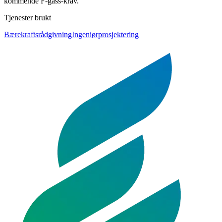
kommende F-gass-krav.
Tjenester brukt
Bærekraftsrådgivning
Ingeniørprosjektering