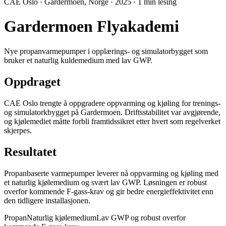
CAE Oslo
· Gardermoen, Norge
· 2025
·
1 min lesing
Gardermoen Flyakademi
Nye propanvarmepumper i opplærings- og simulatorbygget som
bruker et naturlig kuldemedium med lav GWP.
Oppdraget
CAE Oslo trengte å oppgradere oppvarming og kjøling for trenings-
og simulatorkbygget på Gardermoen. Driftsstabilitet var avgjørende,
og kjølemediet måtte forbli framtidssikret etter hvert som regelverket
skjerpes.
Resultatet
Propanbaserte varmepumper leverer nå oppvarming og kjøling med
et naturlig kjølemedium og svært lav GWP. Løsningen er robust
overfor kommende F-gass-krav og gir bedre energieffektivitet enn
den tidligere installasjonen.
Propan
Naturlig kjølemedium
Lav GWP og robust overfor