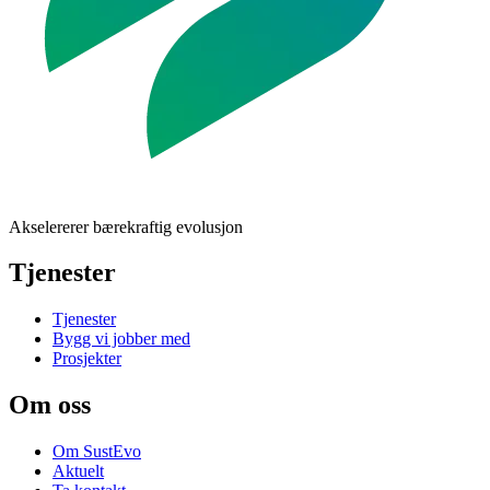
Akselererer bærekraftig evolusjon
Tjenester
Tjenester
Bygg vi jobber med
Prosjekter
Om oss
Om SustEvo
Aktuelt