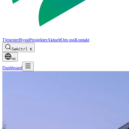
Tjenester
Bygg
Prosjekter
Aktuelt
Om oss
Kontakt
Søk
Ctrl K
no
Dashboard