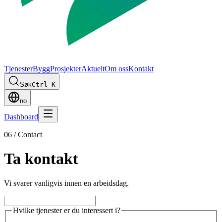
Tjenester
Bygg
Prosjekter
Aktuelt
Om oss
Kontakt
Søk
Ctrl K
no
Dashboard
06 / Contact
Ta kontakt
Vi svarer vanligvis innen en arbeidsdag.
Hvilke tjenester er du interessert i?