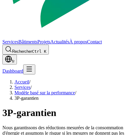
Services
Bâtiments
Projets
Actualités
À propos
Contact
Rechercher
Ctrl K
fr
Dashboard
Accueil
/
Services
/
Modèle basé sur la performance
/
3P-garantien
3P-garantien
Nous garantissons des réductions mesurées de la consommation
d'énergie et assumons le risque si les mesures ne donnent pas les