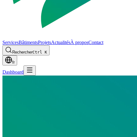
Services
Bâtiments
Projets
Actualités
À propos
Contact
Rechercher
Ctrl K
fr
Dashboard