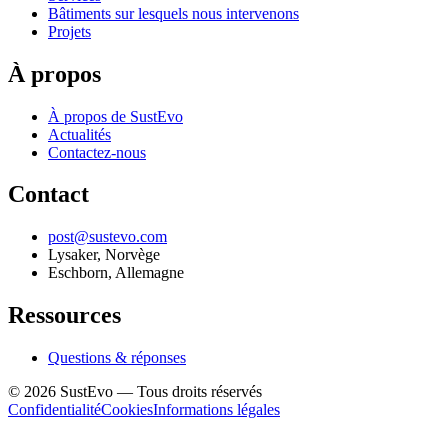
Bâtiments sur lesquels nous intervenons
Projets
À propos
À propos de SustEvo
Actualités
Contactez-nous
Contact
post@sustevo.com
Lysaker, Norvège
Eschborn, Allemagne
Ressources
Questions & réponses
©
2026
SustEvo —
Tous droits réservés
Confidentialité
Cookies
Informations légales