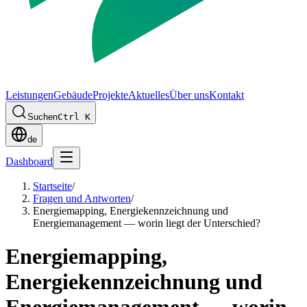
Leistungen
Gebäude
Projekte
Aktuelles
Über uns
Kontakt
Suchen
Ctrl K
de
Dashboard
Startseite
/
Fragen und Antworten
/
Energiemapping, Energiekennzeichnung und
Energiemanagement — worin liegt der Unterschied?
Energiemapping,
Energiekennzeichnung und